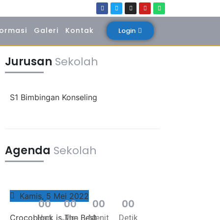
formasi
Galeri
Kontak
Login
Jurusan
Sekolah
S1 Bimbingan Konseling
Agenda
Sekolah
Kamis, 5 Mei 2022
0
0
0
0
0
0
0
0
Crocoblock is The Best
Hari
Jam
Menit
Detik