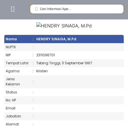
Nama
:
HENDRY SINAGA, M.Pd
NUPTK
:
NIP
:
2311096701
Tempat Lahir
:
Tebing Tinggi, 11 September 1967
Agama
:
Kristen
Jenis
:
Kelamin
Status
:
No. HP
:
Email
:
Jabatan
:
Alamat
: