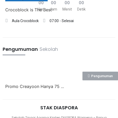
0
0
0
0
0
0
0
0
Crocoblock is The Best
Hari
Jam
Menit
Detik
Aula Crocoblock
07.00 - Selesai
Pengumuman
Sekolah
Pengumuman
Promo Creayoon Hanya 75 ...
STAK DIASPORA
Sekolah Tinggi Agama Kristen DIASPORA Wamena – Papua